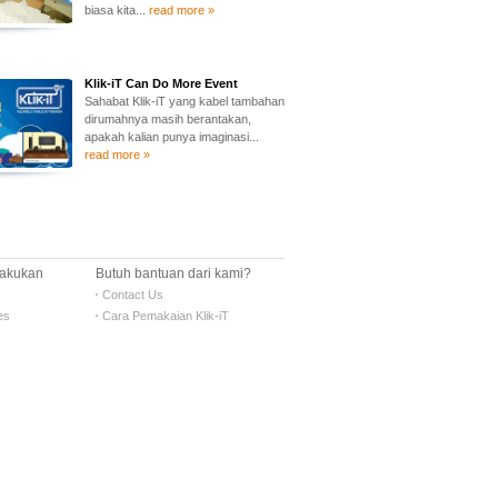
biasa kita...
read more »
Klik-iT Can Do More Event
Sahabat Klik-iT yang kabel tambahan
dirumahnya masih berantakan,
apakah kalian punya imaginasi...
read more »
Lakukan
Butuh bantuan dari kami?
Contact Us
es
Cara Pemakaian Klik-iT