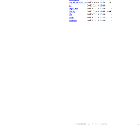
Powered by Keboen23
C