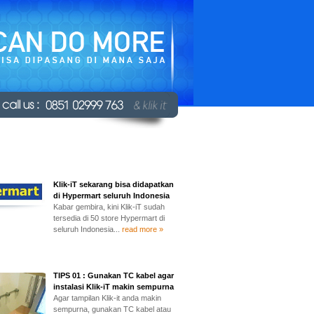
Klik-iT sekarang bisa didapatkan
di Hypermart seluruh Indonesia
Kabar gembira, kini Klik-iT sudah
tersedia di 50 store Hypermart di
seluruh Indonesia...
read more »
TIPS 01 : Gunakan TC kabel agar
instalasi Klik-iT makin sempurna
Agar tampilan Klik-it anda makin
sempurna, gunakan TC kabel atau