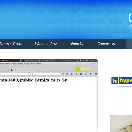
News & Event
Where to Buy
About Us
Contact Us